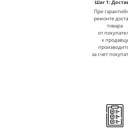
Шаг 1: Доста
При гарантий
ремонте дост
товара
от покупате
к продавц
производит
за счет покупа