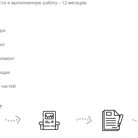
сти и выполненную работу – 12 месяцев.
ора
нт
ремонт
ющих
 частей
?