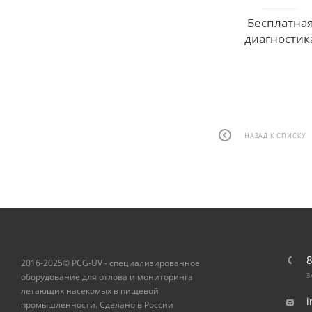
Бесплатна
диагностик
НАЗАД К СПИСКУ
8
2016-2025© PCG-UV - специализированное
оборудование для отлова и мониторинга
З
летающих насекомых в пищевой
i
промышленности. Сделано в России