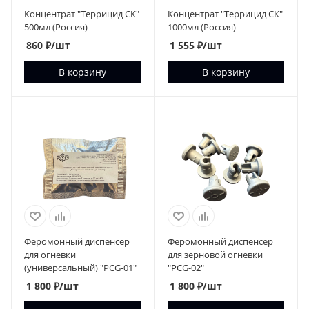
Концентрат "Террицид СК"
Концентрат "Террицид СК"
500мл (Россия)
1000мл (Россия)
860
₽
/шт
1 555
₽
/шт
В корзину
В корзину
Феромонный диспенсер
Феромонный диспенсер
для огневки
для зерновой огневки
(универсальный) "PCG-01"
"PCG-02"
1 800
₽
/шт
1 800
₽
/шт