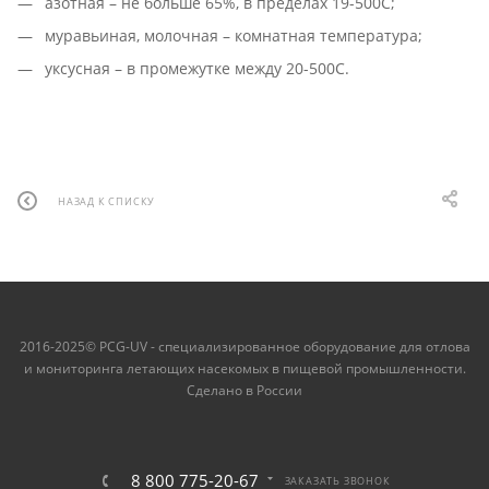
азотная – не больше 65%, в пределах 19-500С;
муравьиная, молочная – комнатная температура;
уксусная – в промежутке между 20-500С.
НАЗАД К СПИСКУ
2016-2025© PCG-UV - специализированное оборудование для отлова
и мониторинга летающих насекомых в пищевой промышленности.
Сделано в России
8 800 775-20-67
ЗАКАЗАТЬ ЗВОНОК