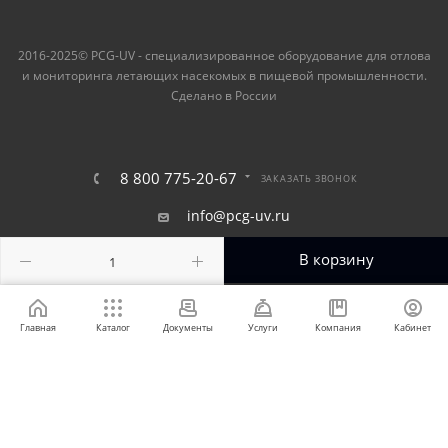
2016-2025© PCG-UV - специализированное оборудование для отлова
и мониторинга летающих насекомых в пищевой промышленности.
Сделано в России
8 800 775-20-67
ЗАКАЗАТЬ ЗВОНОК
info@pcg-uv.ru
141407, Московская область, город
В корзину
Химки, улица Нагорное шоссе, дом №2
Главная
Каталог
Документы
Услуги
Компания
Кабинет
ПОЛИТИКА КОНФИДЕНЦИАЛЬНОСТИ