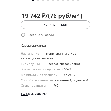
19 742
₽
/(76 руб/м² )
Купить в 1 клик
Сделано в России
Характеристики
Назначение
—
мониторинг и отлов
летающих насекомых
Тип ловушки
—
клеевая-светодиодная
Эффективная площадь
—
240м2
Максимальная площадь
—
до 260м2
Способ крепления
—
настенный, подвесной
Степень защиты
—
IP65
Все характеристики