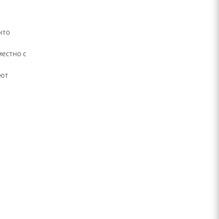
что
естно с
ают