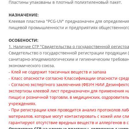
Пластины упакованы в плотный полиэтиленовый пакет.
НАЗНАЧЕНИЕ
:
Клеевая пластина "PCG-UV" предназначен для определен
пищевой промышленности и предприятиях общественного п
ОСОБЕНОСТИ:
1. Наличие СГР "Свидетельства о государственной регистр
Свидетельство о государственной регистрации продукции 
санитарно-эпидемиологическим и гигиеническим требован
экономического союза.
-
Клей не содержит токсичных веществ и запаха
- Класс опасности согласно Классификации опасности сред
-
С
огласно экспертного заключения (ФБУН НИИ
Дезинфекто
экспертизы клеевой лист предназначен для применения н
пищи) и розничной торговли, в медицинских, оздоровител
учреждениях.
- При регистрации клея проводится анализ протоколов л
материалов, которые могут контактировать с кожей или сл
гарантируют отсутствие вредных веществ и аллергенов в с
Отсутствие СГР на клеевые пластины, сопряжено с неп