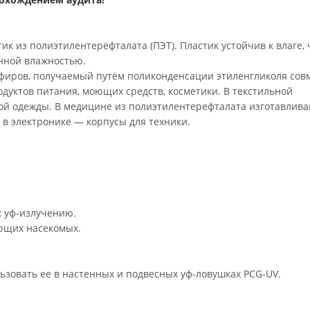
к из полиэтилентерефталата (ПЭТ). Пластик устойчив к влаге, 
нной влажностью.
фиров, получаемый путём поликонденсации этиленгликоля совм
одуктов питания, моющих средств, косметики. В текстильной
ой одежды. В медицине из полиэтилентерефталата изготавлив
 в электронике — корпусы для техники.
к уф-излучению.
ющих насекомых.
ьзовать ее в настенных и подвесных уф-ловушках PCG-UV.