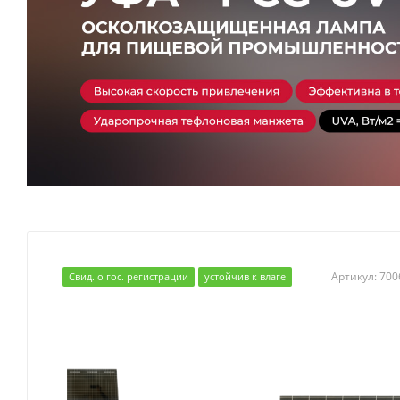
Артикул:
700
Свид. о гос. регистрации
устойчив к влаге